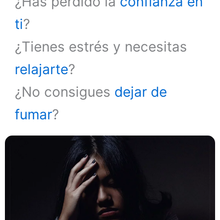
¿Has perdido la
confianza en
ti
?
¿Tienes estrés y necesitas
relajarte
?
¿No consigues
dejar de
fumar
?