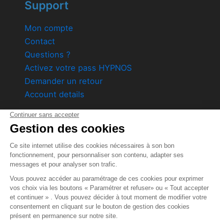
Support
Mon compte
Contact
Questions ?
Activez votre pass HYPNOS
Demander un retour
Account details
Product by
DreaminzZz
1589 Avenue des Vertes Rives 84 140 Montfavet
Société par action simplifiée au capital variable de 1
000€
Siret: 80995267400038
Ecrire au service client