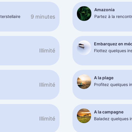
Amazonia
9 minutes
erstellaire
Partez à la rencont
Embarquez en méd
Illimité
Flottez quelques in
A la plage
Illimité
Profitez quelques i
A la campagne
Illimité
Baladez quelques i