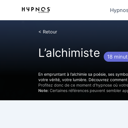
Aller
Hypno
au
contenu
< Retour
L’alchimiste
18 minu
En empruntant à l’alchimie sa poésie, ses symbol
votre vérité, votre lumière. Découvrez comment 
Profitez donc de ce moment d’hypnose où votr
Note:
Certaines références peuvent sembler appar