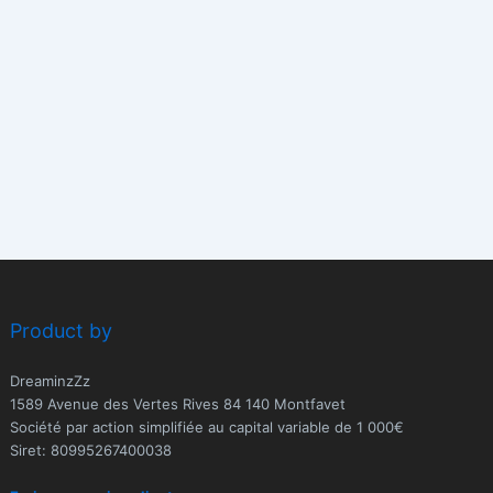
Product by
DreaminzZz
1589 Avenue des Vertes Rives 84 140 Montfavet
Société par action simplifiée au capital variable de 1 000€
Siret: 80995267400038