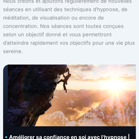
Nous créons et ajoutons régulièrement de nouvelles
séances en utilisant des techniques d’hypnose, de
méditation, de visualisation ou encore de
concentration. Nos séances sont toutes conçues
selon un objectif donné et vous permettront
d’atteindre rapidement vos objectifs pour une vie plus
sereine.
Améliorer sa confiance en soi avec l'hypnose |