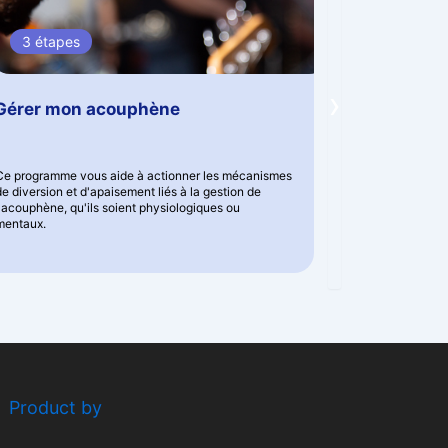
3 étapes
7 jours
›
Gérer mon acouphène
Gérer la f
Ce programme vous aide à actionner les mécanismes
Ce programme v
de diversion et d'apaisement liés à la gestion de
inexplicables q
l'acouphène, qu'ils soient physiologiques ou
corps.
mentaux.
Product by