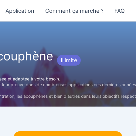
Application
Comment ça marche ?
FAQ
acouphène
Illimité
isée et adaptée à votre besoin.
it leur preuve dans de nombreuses applications ces dernières anné
tration, les acouphènes et bien d'autres dans leurs objectifs respect