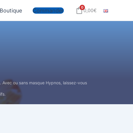
0
Boutique
Commander
0,00
€
es. Avec ou sans masque Hypnos, laissez-vous
ifs.