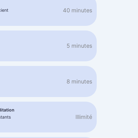
40 minutes
cient
e
5 minutes
8 minutes
itation
Illimité
stants