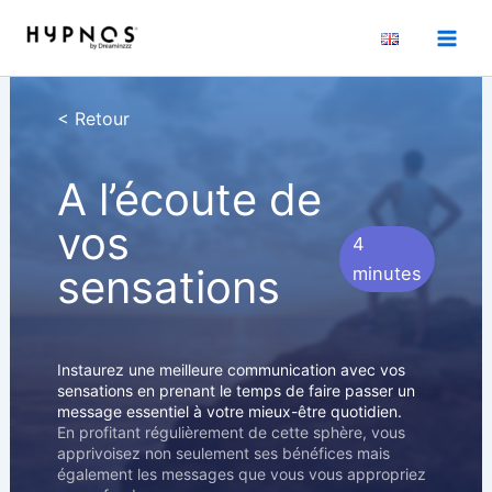
Aller
au
contenu
< Retour
A l’écoute de
vos
4
sensations
minutes
Instaurez une meilleure communication avec vos
sensations en prenant le temps de faire passer un
message essentiel à votre mieux-être quotidien.
En profitant régulièrement de cette sphère, vous
apprivoisez non seulement ses bénéfices mais
également les messages que vous vous appropriez