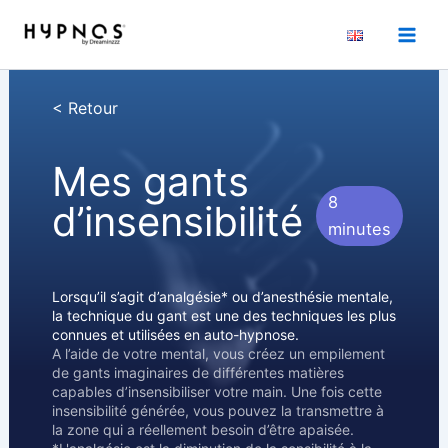
Aller
au
contenu
< Retour
Mes gants
8
d’insensibilité
minutes
Lorsqu’il s’agit d’analgésie* ou d’anesthésie mentale,
la technique du gant est une des techniques les plus
connues et utilisées en auto-hypnose.
A l’aide de votre mental, vous créez un empilement
de gants imaginaires de différentes matières
capables d’insensibiliser votre main. Une fois cette
insensibilité générée, vous pouvez la transmettre à
la zone qui a réellement besoin d’être apaisée.