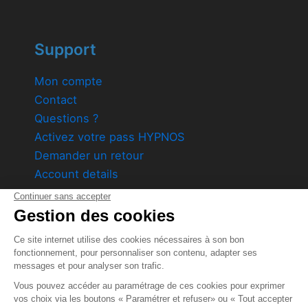
Support
Mon compte
Contact
Questions ?
Activez votre pass HYPNOS
Demander un retour
Account details
Product by
DreaminzZz
1589 Avenue des Vertes Rives 84 140 Montfavet
Société par action simplifiée au capital variable de 1
000€
Siret: 80995267400038