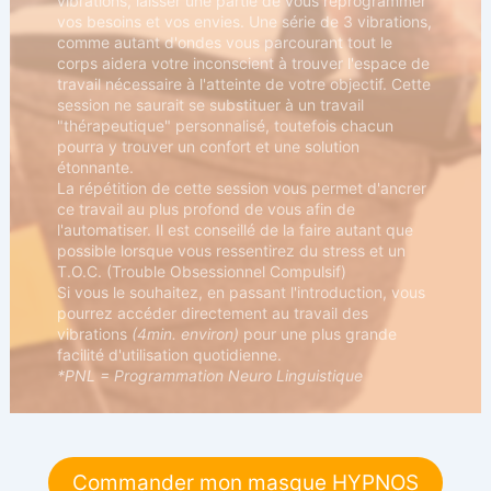
vibrations, laisser une partie de vous reprogrammer
vos besoins et vos envies. Une série de 3 vibrations,
comme autant d'ondes vous parcourant tout le
corps aidera votre inconscient à trouver l'espace de
travail nécessaire à l'atteinte de votre objectif. Cette
session ne saurait se substituer à un travail
"thérapeutique" personnalisé, toutefois chacun
pourra y trouver un confort et une solution
étonnante.
La répétition de cette session vous permet d'ancrer
ce travail au plus profond de vous afin de
l'automatiser. Il est conseillé de la faire autant que
possible lorsque vous ressentirez du stress et un
T.O.C. (Trouble Obsessionnel Compulsif)
Si vous le souhaitez, en passant l'introduction, vous
pourrez accéder directement au travail des
vibrations
(4min. environ)
pour une plus grande
facilité d'utilisation quotidienne.
*PNL = Programmation Neuro Linguistique
Commander mon masque HYPNOS